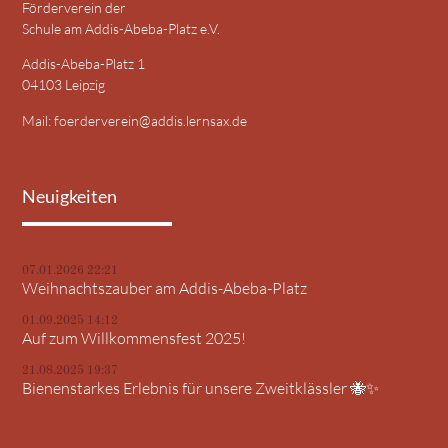
Förderverein der
Schule am Addis-Abeba-Platz e.V.
Addis-Abeba-Platz 1
04103 Leipzig
Mail:
foerderverein@addis.lernsax.de
Neuigkeiten
07.01.2026 22:21
Weihnachtszauber am Addis-Abeba-Platz
01.09.2025 14:12
Auf zum Willkommensfest 2025!
21.08.2025 19:37
Bienenstarkes Erlebnis für unsere Zweitklässler 🐝✨