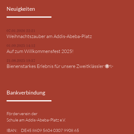
Neuigkeiten
07.01.2026 22:21
Weihnachtszauber am Addis-Abeba-Platz
01.09.2025 14:12
Auf zum Willkommensfest 2025!
21.08.2025 19:37
Bienenstarkes Erlebnis für unsere Zweitklässler 🐝✨
Bankverbindung
Förderverein der
Schule am Addis-Abeba-Platz e.V.
IBAN: DE45 8609 5604 0307 9908 65