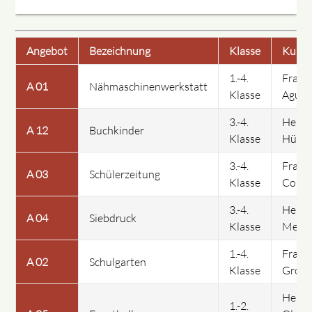
Angebot
Bezeichnung
Klasse
Kursle
1.-4.
Frau
A 01
Nähmaschinenwerkstatt
Klasse
Aguila
3.-4.
Herr
A 12
Buchkinder
Klasse
Hüter
3.-4.
Frau
A 03
Schülerzeitung
Klasse
Costa
3.-4.
Herr
A 04
Siebdruck
Klasse
Metsc
1.-4.
Frau
A 02
Schulgarten
Klasse
Grott
Herr
1.-2.