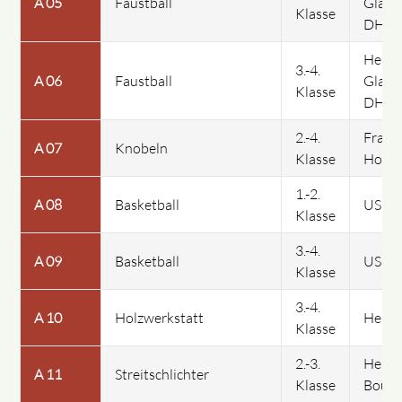
A 05
Faustball
Glaes
Klasse
DHfK
Herr
3.-4.
A 06
Faustball
Glaes
Klasse
DHfK
2.-4.
Frau
A 07
Knobeln
Klasse
Hoff
1.-2.
A 08
Basketball
USC
Klasse
3.-4.
A 09
Basketball
USC
Klasse
3.-4.
A 10
Holzwerkstatt
Herr 
Klasse
2.-3.
Herr E
A 11
Streitschlichter
Klasse
Bouch