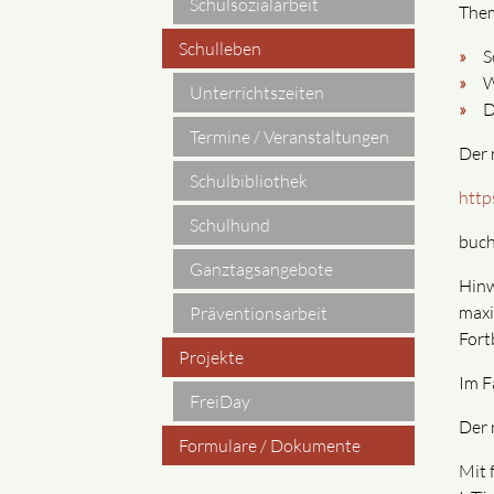
Schulsozialarbeit
Them
Schulleben
S
W
Unterrichtszeiten
D
Termine / Veranstaltungen
Der 
Schulbibliothek
http
Schulhund
buch
Ganztagsangebote
Hinw
maxi
Präventionsarbeit
Fort
Projekte
Im F
FreiDay
Der 
Formulare / Dokumente
Mit 