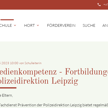
phone
+49
CHULE
HORT
FÖRDERVEREIN
SUCHE
AN
expand_more
expand_more
5.2023 10:00
von Schulleiterin
edienkompetenz - Fortbildung
lizeidirektion Leipzig
e Eltern,
Fachdienst Prävention der Polizeidirektion Leipzig bietet regelmä