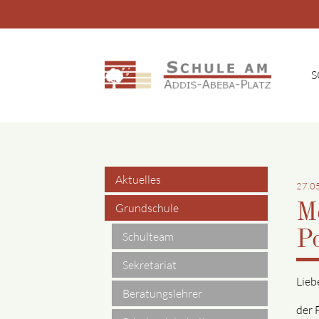
S
Suchbegriffe
Aktuelles
Navigation
27.0
Grundschule
M
überspringen
Po
Schulteam
Sekretariat
Lieb
Beratungslehrer
der 