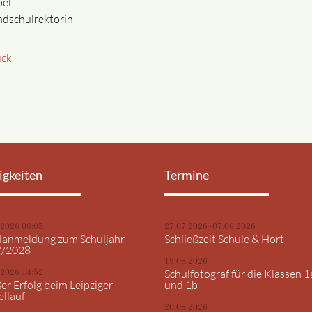
pel
dschulrektorin
ück
igkeiten
Termine
.2026 08:05
27.07.2026–07.08.2026
lanmeldung zum Schuljahr
Schließzeit Schule & Hort
7/2028
19.08.2026
Schulfotograf für die Klassen 1
.2026 14:52
er Erfolg beim Leipziger
und 1b
ellauf
20.08.2026