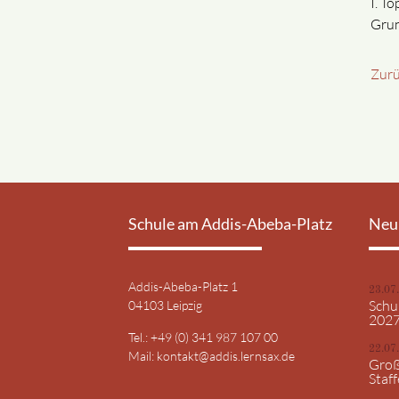
I. Tö
Grun
Zur
Schule am Addis-Abeba-Platz
Neu
Addis-Abeba-Platz 1
23.07
Schu
04103 Leipzig
202
Tel.: +49 (0) 341 987 107 00
22.07
Mail:
kontakt@addis.lernsax.de
Groß
Staff