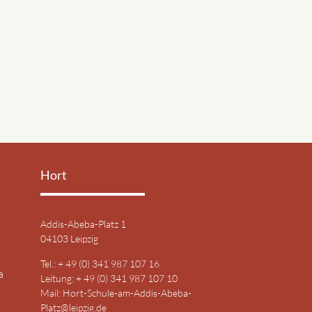
Hort
Addis-Abeba-Platz 1
04103 Leipzig
Tel.: + 49 (0) 341 987 107 16
a
Leitung: + 49 (0) 341 987 107 10
Mail:
Hort-Schule-am-Addis-Abeba-
Platz@leipzig.de