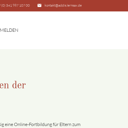
 (0) 341 987 107 00
email
kontakt@addis.lernsax.de
MELDEN
SUCHEN
en der
ßig eine Online-Fortbildung für Eltern zum