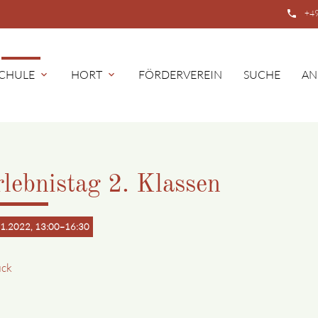
phone
+49
CHULE
HORT
FÖRDERVEREIN
SUCHE
AN
expand_more
expand_more
lebnistag 2. Klassen
1.2022, 13:00–16:30
ück