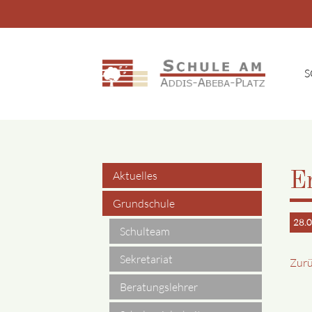
S
Suchbegriffe
Aktuelles
Er
Navigation
Grundschule
28.0
überspringen
Schulteam
Sekretariat
Zur
Beratungslehrer