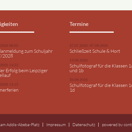
igkeiten
Termine
.2026 08:05
27.07.2026–07.08.2026
lanmeldung zum Schuljahr
Schließzeit Schule & Hort
7/2028
19.08.2026
Schulfotograf für die Klassen 1
.2026 14:52
er Erfolg beim Leipziger
und 1b
ellauf
20.08.2026
Schulfotograf für die Klassen 1
.2026 13:15
erferien
1d
 am Addis-Abeba-Platz
Impressum
Datenschutz
powered by
cont