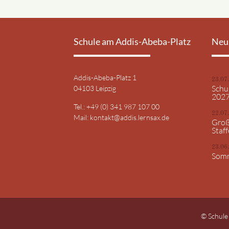
Schule am Addis-Abeba-Platz
Neu
Addis-Abeba-Platz 1
23.07
Schu
04103 Leipzig
202
Tel.: +49 (0) 341 987 107 00
22.07
Mail:
kontakt@addis.lernsax.de
Groß
Staff
23.06
Somm
© Schule