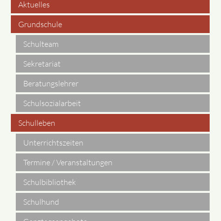
Aktuelles
Navigation
Grundschule
überspringen
Schulteam
Sekretariat
Beratungslehrer
Schulsozialarbeit
Schulleben
Unterrichtszeiten
Termine / Veranstaltungen
Schulbibliothek
Schulhund