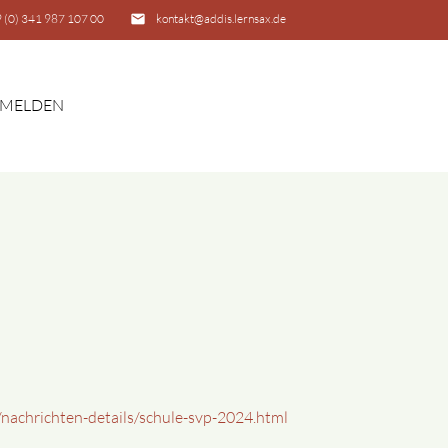
 (0) 341 987 107 00
email
kontakt@addis.lernsax.de
MELDEN
SUCHEN
/nachrichten-details/schule-svp-2024.html