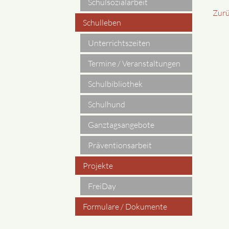
Schulsozialarbeit
Zur
Schulleben
Unterrichtszeiten
Termine / Veranstaltungen
Schulbibliothek
Schulhund
Ganztagsangebote
Präventionsarbeit
Projekte
FreiDay
Formulare / Dokumente