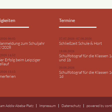
igkeiten
Termine
.2026 08:05
27.07.2026–07.08.2026
lanmeldung zum Schuljahr
Schließzeit Schule & Hort
7/2028
19.08.2026
Schulfotograf für die Klassen 1
.2026 14:52
er Erfolg beim Leipziger
und 1b
ellauf
20.08.2026
Schulfotograf für die Klassen 1
.2026 13:15
erferien
1d
 am Addis-Abeba-Platz
Impressum
Datenschutz
powered by
cont