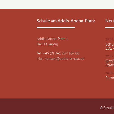
Schule am Addis-Abeba-Platz
Neu
Addis-Abeba-Platz 1
23.07
Schu
04103 Leipzig
202
Tel.: +49 (0) 341 987 107 00
22.07
Mail:
kontakt@addis.lernsax.de
Groß
Staff
23.06
Somm
© Schule