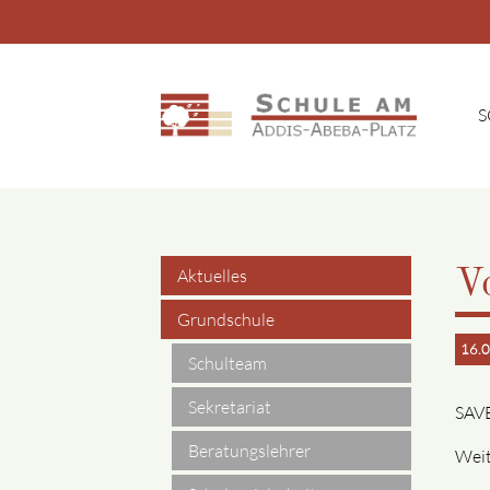
S
Suchbegriffe
Aktuelles
V
Navigation
Grundschule
16.0
überspringen
Schulteam
Sekretariat
SAV
Beratungslehrer
Weit