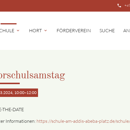
phone
+49
CHULE
HORT
FÖRDERVEREIN
SUCHE
AN
expand_more
expand_more
orschulsamstag
3.2024, 10:00–12:00
E-THE-DATE
er Informationen:
https://schule-am-addis-abeba-platz.de/schule