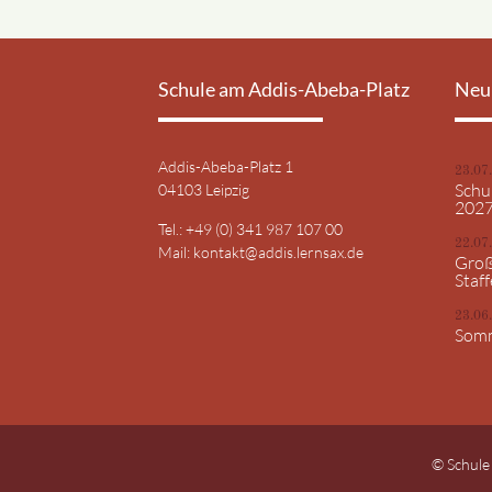
Schule am Addis-Abeba-Platz
Neu
Addis-Abeba-Platz 1
23.07
Schu
04103 Leipzig
202
Tel.: +49 (0) 341 987 107 00
22.07
Mail:
kontakt@addis.lernsax.de
Groß
Staff
23.06
Somm
© Schule