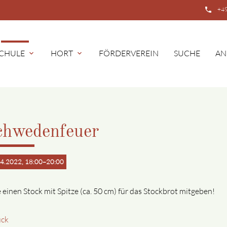
phone
+49
CHULE
HORT
FÖRDERVEREIN
SUCHE
AN
expand_more
expand_more
chwedenfeuer
4.2022, 18:00–20:00
e einen Stock mit Spitze (ca. 50 cm) für das Stockbrot mitgeben!
ück