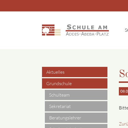
S
Suchbegriffe
Aktuelles
S
Navigation
Grundschule
08.0
überspringen
Schulteam
Sekretariat
Bitt
Beratungslehrer
Zur