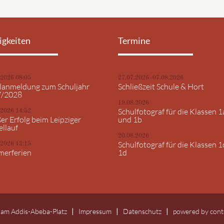
igkeiten
Termine
.2026 08:05
27.07.2026–07.08.2026
lanmeldung zum Schuljahr
Schließzeit Schule & Hort
7/2028
19.08.2026
Schulfotograf für die Klassen 1
.2026 14:52
er Erfolg beim Leipziger
und 1b
ellauf
20.08.2026
Schulfotograf für die Klassen 1
.2026 13:15
erferien
1d
 am Addis-Abeba-Platz
Impressum
Datenschutz
powered by
cont