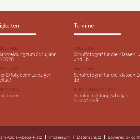
igkeiten
Termine
.2026 08:05
19.08.2026
lanmeldung zum Schuljahr
Schulfotograf für die Klassen 1
7/2028
und 1b
.2026 14:52
20.08.2026
er Erfolg beim Leipziger
Schulfotograf für die Klassen 1
ellauf
1d
.2026 13:15
01.09.2026 08:00–18:00
erferien
Schulanmeldung Schuljahr
2027/2028
 am Addis-Abeba-Platz
Impressum
Datenschutz
powered by
cont