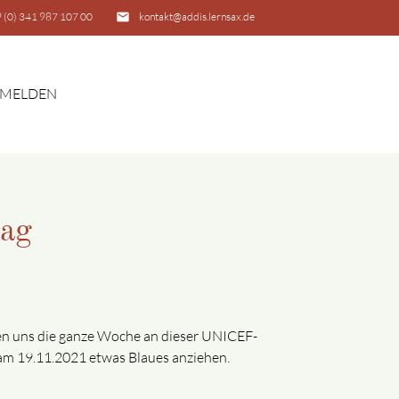
 (0) 341 987 107 00
email
kontakt@addis.lernsax.de
MELDEN
SUCHEN
tag
ten uns die ganze Woche an dieser UNICEF-
d am 19.11.2021 etwas Blaues anziehen.