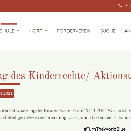
phone
+49
CHULE
HORT
FÖRDERVEREIN
SUCHE
AN
expand_more
expand_more
g des Kinderrechte/ Aktions
11.2021
internationale Tag der Kinderrechte ist am 20.11.2021 Wir möch
on beteiligen. Wenn es Ihnen möglich ist, dann lassen Sie Ihr Kin
#TurnTheWorldBlue