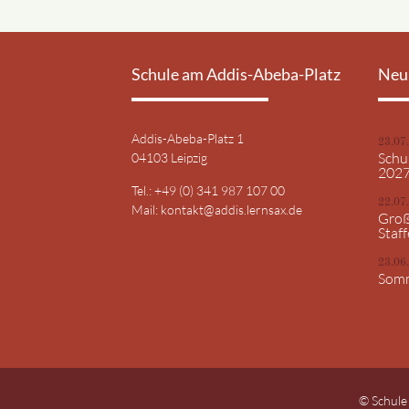
Schule am Addis-Abeba-Platz
Neu
Addis-Abeba-Platz 1
23.07
Schu
04103 Leipzig
202
Tel.: +49 (0) 341 987 107 00
22.07
Mail:
kontakt@addis.lernsax.de
Groß
Staff
23.06
Somm
© Schule