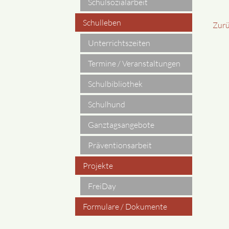
Schulsozialarbeit
Schulleben
Zur
Unterrichtszeiten
Termine / Veranstaltungen
Schulbibliothek
Schulhund
Ganztagsangebote
Präventionsarbeit
Projekte
FreiDay
Formulare / Dokumente