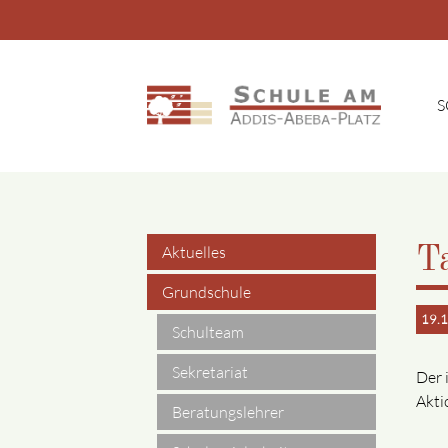
S
Suchbegriffe
Aktuelles
Ta
Navigation
Grundschule
19.
überspringen
Schulteam
Sekretariat
Der 
Akti
Beratungslehrer