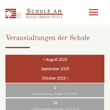
menu
Veranstaltungen der Schule
Suchbegriffe
SUCHEN
< August 2025
September 2025
Oktober 2025 >
2
Schulanmeldung Schuljahr 2026/2027
26
Willkommensfest Schuljahr 2025-2026