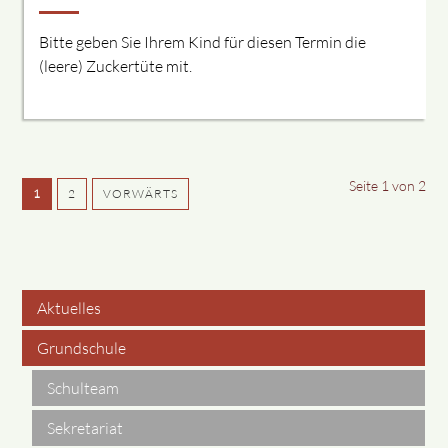
Bitte geben Sie Ihrem Kind für diesen Termin die
(leere) Zuckertüte mit.
Seite 1 von 2
1
2
VORWÄRTS
Aktuelles
Navigation
Grundschule
überspringen
Schulteam
Sekretariat